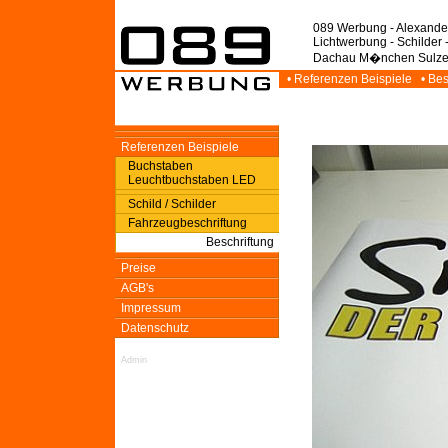
089 Werbung - Alexande
Lichtwerbung - Schilder 
Dachau M�nchen Sulz
• Referenzen Beispiele
• Be
Referenzen Beispiele
Buchstaben
Leuchtbuchstaben LED
Schild / Schilder
Fahrzeugbeschriftung
Beschriftung
Preise
AGB's
Impressum
Datenschutz
Admin