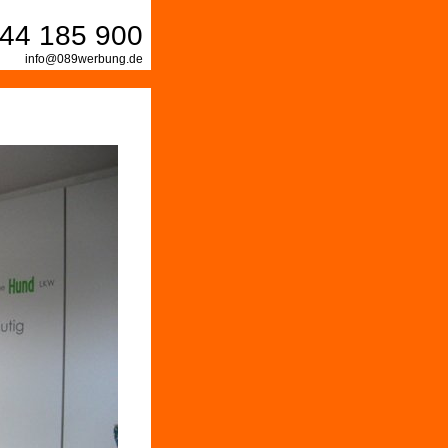
44 185 900
info@089werbung.de